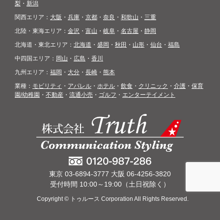
梨
・
新潟
関西エリア：
大阪
・
兵庫
・
京都
・
奈良
・
和歌山
・
三重
北陸・東海エリア：
金沢
・
富山
・
岐阜
・
名古屋
・
静岡
北海道・東北エリア：
北海道
・
盛岡
・
秋田
・
山形
・
仙台
・
福島
中四国エリア：
岡山
・
広島
・
香川
九州エリア：
福岡
・
大分
・
長崎
・
熊本
業種：
モビリティ
・
アパレル
・
ホテル
・
飲食
・
クリニック
・
介護
・
保育
園/幼稚園
・
不動産
・
流通小売
・
ゴルフ
・
エンターテイメント
東京 03-6894-3777 大阪 06-4256-3820
受付時間 10:00～19:00（土日祝除く）
Copyright © トゥルース Corporation All Rights Reserved.