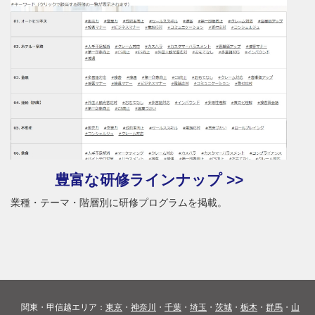
豊富な研修ラインナップ >>
業種・テーマ・階層別に研修プログラムを掲載。
関東・甲信越エリア：
東京
・
神奈川
・
千葉
・
埼玉
・
茨城
・
栃木
・
群馬
・
山