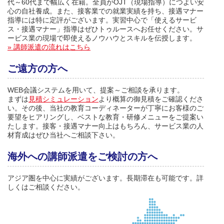
代～60代まで幅広く在籍。全員がOJT（現場指導）につよい安
心の自社養成。また、接客業での就業実績を持ち、接遇マナー
指導には特に定評がございます。実習中心で「使えるサービ
ス・接遇マナー」指導はぜひトゥルースへお任せください。サ
ービス業の現場で即使えるノウハウとスキルを伝授します。
» 講師派遣の流れはこちら
ご遠方の方へ
WEB会議システムを用いて、提案～ご相談を承ります。
まずは
見積シミュレーション
より概算の御見積をご確認くださ
い。その後、当社の教育コーディネーターが丁寧にお客様のご
要望をヒアリングし、ベストな教育・研修メニューをご提案い
たします。接客・接遇マナー向上はもちろん、サービス業の人
材育成はぜひ当社へご相談下さい。
海外への講師派遣をご検討の方へ
アジア圏を中心に実績がございます。長期滞在も可能です。詳
しくはご相談ください。