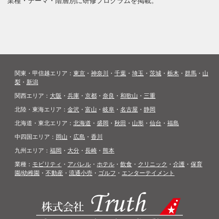
業種・テーマ・階層別に研修プログラムを掲載。
関東・甲信越エリア：
東京
・
神奈川
・
千葉
・
埼玉
・
茨城
・
栃木
・
群馬
・
山
梨
・
新潟
関西エリア：
大阪
・
兵庫
・
京都
・
奈良
・
和歌山
・
三重
北陸・東海エリア：
金沢
・
富山
・
岐阜
・
名古屋
・
静岡
北海道・東北エリア：
北海道
・
盛岡
・
秋田
・
山形
・
仙台
・
福島
中四国エリア：
岡山
・
広島
・
香川
九州エリア：
福岡
・
大分
・
長崎
・
熊本
業種：
モビリティ
・
アパレル
・
ホテル
・
飲食
・
クリニック
・
介護
・
保育
園/幼稚園
・
不動産
・
流通小売
・
ゴルフ
・
エンターテイメント