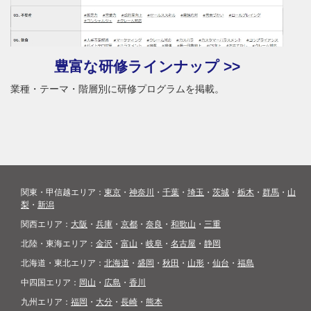
豊富な研修ラインナップ >>
業種・テーマ・階層別に研修プログラムを掲載。
関東・甲信越エリア：
東京
・
神奈川
・
千葉
・
埼玉
・
茨城
・
栃木
・
群馬
・
山
梨
・
新潟
関西エリア：
大阪
・
兵庫
・
京都
・
奈良
・
和歌山
・
三重
北陸・東海エリア：
金沢
・
富山
・
岐阜
・
名古屋
・
静岡
北海道・東北エリア：
北海道
・
盛岡
・
秋田
・
山形
・
仙台
・
福島
中四国エリア：
岡山
・
広島
・
香川
九州エリア：
福岡
・
大分
・
長崎
・
熊本