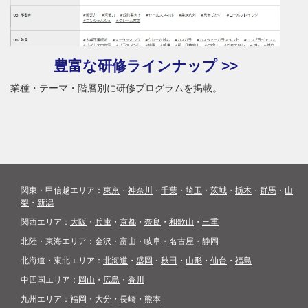
豊富な研修ラインナップ >>
業種・テーマ・階層別に研修プログラムを掲載。
関東・甲信越エリア：
東京
・
神奈川
・
千葉
・
埼玉
・
茨城
・
栃木
・
群馬
・
山
梨
・
新潟
関西エリア：
大阪
・
兵庫
・
京都
・
奈良
・
和歌山
・
三重
北陸・東海エリア：
金沢
・
富山
・
岐阜
・
名古屋
・
静岡
北海道・東北エリア：
北海道
・
盛岡
・
秋田
・
山形
・
仙台
・
福島
中四国エリア：
岡山
・
広島
・
香川
九州エリア：
福岡
・
大分
・
長崎
・
熊本