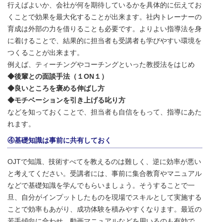
行えばよいか、会社が何を期待しているかを具体的に伝えてお
くことで効果を最大化することが出来ます。社内トレーナーの
育成は外部の力を借りることも必要です。よりよい指導法を身
に着けることで、結果的に担当者も受講者も学びやすい環境を
つくることが出来ます。
例えば、ティーチングやコーチングといった教授法をはじめ
◆後輩との面談手法（１ON１）
◆良いところを褒める伸ばし方
◆モチベーションを引き上げる叱り方
などを知っておくことで、担当者も自信をもって、指導にあた
れます。
④基礎知識は事前に共有しておく
OJTで知識、技術すべてを教えるのは難しく、逆に効率が悪い
と考えてください。受講者には、事前に集合教育やマニュアル
などで基礎知識を学んでもらいましょう。そうすることで一
旦、自分がインプットしたものを現場でスキルとして実施する
ことで効率もあがり、成功体験を積みやすくなります。最近の
若手傾向に合わせ、動画マニュアルなどを用いるのも有効で