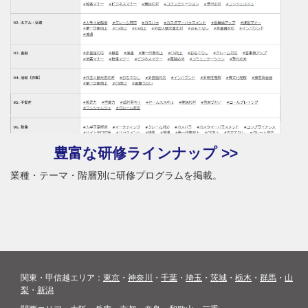
豊富な研修ラインナップ >>
業種・テーマ・階層別に研修プログラムを掲載。
関東・甲信越エリア：
東京
・
神奈川
・
千葉
・
埼玉
・
茨城
・
栃木
・
群馬
・
山
梨
・
新潟