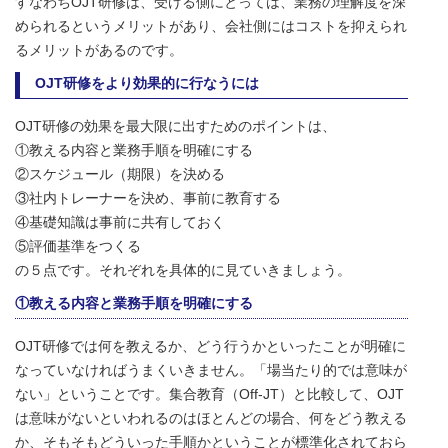
すなわちOJT研修は、受ける側にとっては、業務の理解度を深
められるというメリットがあり、会社側にはコストを抑えられ
るメリットがあるのです。
OJT研修をより効果的に行なうには
OJT研修の効果を最大限に出すためのポイントは、
①教える内容と業務手順を明確にする
②スケジュール（期限）を決める
③社内トレーナーを決め、事前に教育する
④基礎知識は事前に共有しておく
⑤評価基準をつくる
の５点です。それぞれを具体的に見ていきましょう。
①教える内容と業務手順を明確にする
OJT研修では何を教えるか、どう行うかといったことが明確に
なっていなければうまくいきません。「場当たり的では意味が
ない」ということです。集合教育（Off-JT）と比較して、OJT
は意味がないといわれるのはほとんどの場合、何をどう教える
か、そもそもどういった手順かということが標準化されておら