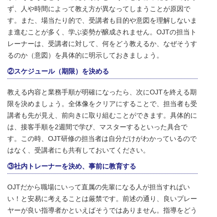
ず、人や時間によって教え方が異なってしまうことが原因で
す。また、場当たり的で、受講者も目的や意図を理解しないま
ま進むことが多く、学ぶ姿勢が醸成されません。OJTの担当ト
レーナーは、受講者に対して、何をどう教えるか、なぜそうす
るのか（意図）を具体的に明示しておきましょう。
②スケジュール（期限）を決める
教える内容と業務手順が明確になったら、次にOJTを終える期
限を決めましょう。全体像をクリアにすることで、担当者も受
講者も先が見え、前向きに取り組むことができます。具体的に
は、接客手順を2週間で学び、マスターするといった具合で
す。この時、OJT研修の担当者は自分だけがわかっているので
はなく、受講者にも共有しておいてください。
③社内トレーナーを決め、事前に教育する
OJTだから職場にいって直属の先輩になる人が担当すればい
い！と安易に考えることは厳禁です。前述の通り、良いプレー
ヤーが良い指導者かといえばそうではありません。指導をどう