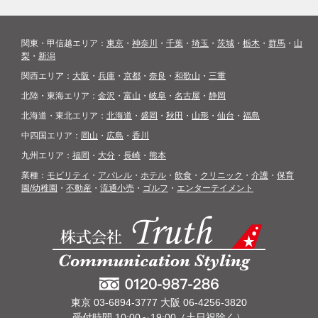
関東・甲信越エリア：
東京
・
神奈川
・
千葉
・
埼玉
・
茨城
・
栃木
・
群馬
・
山
梨
・
新潟
関西エリア：
大阪
・
兵庫
・
京都
・
奈良
・
和歌山
・
三重
北陸・東海エリア：
金沢
・
富山
・
岐阜
・
名古屋
・
静岡
北海道・東北エリア：
北海道
・
盛岡
・
秋田
・
山形
・
仙台
・
福島
中四国エリア：
岡山
・
広島
・
香川
九州エリア：
福岡
・
大分
・
長崎
・
熊本
業種：
モビリティ
・
アパレル
・
ホテル
・
飲食
・
クリニック
・
介護
・
保育
園/幼稚園
・
不動産
・
流通小売
・
ゴルフ
・
エンターテイメント
東京 03-6894-3777 大阪 06-4256-3820
受付時間 10:00～19:00（土日祝除く）